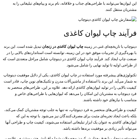
این لیوان‌ها می‌توانند با طراحی‌های جذاب و خلاقانه، نام برند و پیام‌های تبلیغاتی را به
مشتریان منتقل کنند.
فرآیند چاپ لیوان کاغذی
دینوچاپ با تاریخچه‌ای غنی در زمینه
چاپ لیوان کاغذی در زنجان
تبدیل شده است. این برند
با بهره‌گیری از تجربیات موفق خود در این زمینه، توانسته است استانداردهای بالایی را در
صنعت چاپ ایجاد کند. فرآیند چاپ لیوان کاغذی در دینوچاپ شامل مراحل متعددی است که
از طراحی اولیه تا تولید نهایی را شامل می‌شود.
تکنولوژی‌های پیشرفته مورد استفاده در چاپ لیوان کاغذی، یکی از دلایل موفقیت دینوچاپ
به شمار می‌آید. این برند با استفاده از ماشین‌آلات مدرن و تکنیک‌های نوین چاپ، قادر است
کیفیت بالایی را در تولید لیوان‌های کاغذی ارائه دهد. علاوه بر این، طراحی‌های منحصر به
فرد دینوچاپ به مشتریان این امکان را می‌دهد که لیوان‌هایی با طراحی‌های خاص و
متناسب با نیازهای خود داشته باشند.
کیفیت و طراحی‌های منحصر به فرد دینوچاپ، نه تنها به جلب توجه مشتریان کمک می‌کند،
بلکه باعث ایجاد تجربه‌ای مثبت برای مصرف‌کنندگان نیز می‌شود. با توجه به این که
لیوان‌های کاغذی به عنوان یک ابزار تبلیغاتی استفاده می‌شوند، کیفیت چاپ و طراحی آنها
می‌تواند تأثیر زیادی بر موفقیت برندها داشته باشد.
مجموعه دینوچاپ با هدف جذاب‌تر کردن محصولات شما و افزایش جذب مشتری، علاوه بر