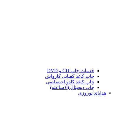
خدمات چاپ CD و DVD
چاپ کاغذ کفپایی کارواش
چاپ کاغذ کادو اختصاصی
چاپ دیجیتال (6 ساعته)
هدایای نوروزی