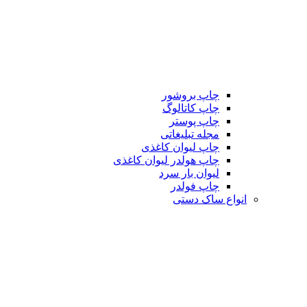
چاپ بروشور
چاپ کاتالوگ
چاپ پوستر
مجله تبلیغاتی
چاپ لیوان کاغذی
چاپ هولدر لیوان کاغذی
لیوان بار سرد
چاپ فولدر
انواع ساک دستی