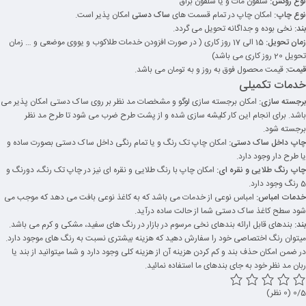
نوع روکش:
سلفون مات و یا سلفون براق
نوع چاپ:
امکان چاپ در تمام قسمت های
ساک دستی
امکان پذیر است.
بند:
نخی بوده و جداگانه تحویل می گردد.
زمان تحویل:
15 الی 17 روز کاری ( در صورت افزودن خدمات طلاکوب و یووی موضعی و … زمان
تحویل 20 روز کاری می باشد)
قیمت:
قیمت محصول فوق به روز و به تومان می باشد.
خدمات تکمیلی
برجسته سازی:
امکان برجسته سازی لوگو و مشخصات مد نظر بر روی ساک دستی امکان پذیر می
باشد. برای انجام این کار کلیشه سازی شده و از پشت طرح ضرب می شود تا طرح مد نظر
برجسته شود.
چاپ داخل ساک دستی:
امکان چاپ تک رنگ و یا تمام رنگی داخل ساک دستی بصورت ساده و
یا طرح دار وجود دارد.
چاپ رنگ طلایی و نقره ای:
امکان چاپ با رنگ طلایی و نقره ای نیز در چاپ تک رنگ، دورنگ و
5 رنگ وجود دارد.
خدمات امباس:
امباس نوعی از خدمات می باشد که به کاغذ نوعی بافت می دهد که موجب می
شود سطح کاغذ ساک دستی شما از حالت ساده درآید.
بند:
بندهای قابل ارائه بندهای نخی مرسوم در بازار در رنگ های سفید، مشکی و کرم می باشد.
میتوان رنگ اختصاصی خود را سفارش دهید که هزینه بیشتری نسبت به رنگ های موجود دارد.
در ضمن امکان حذف بند و کم کردن هزینه آن از هزینه کلی وجود دارد و شما میتوانید از بند یا
ربان مد نظر خود به جای بندهای ما استفاده نمائید.
‫0/5
‫(0 نظر)