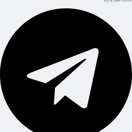





امتیاز 5 از 5