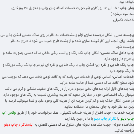
خواهد بود .
زمان چاپ :
15 الی 17 روز کاری (در صورت خدمات اضافه زمان چاپ و تحویل 20 روز کاری
محاسبه میشود )
خدمات تکمیلی
برجسته سازی:
امکان برجسته سازی لوگو و مشخصات مد نظر بر روی ساک دستی امکان پذیر می
باشد. برای انجام این کار کلیشه سازی شده و از پشت طرح ضرب می شود تا طرح مد نظر
برجسته شود.
چاپ داخل ساک دستی:
امکان چاپ تک رنگ و یا تمام رنگی داخل ساک دستی بصورت ساده و
یا طرح دار وجود دارد.
چاپ رنگ طلایی و نقره ای:
امکان چاپ با رنگ طلایی و نقره ای نیز در چاپ تک رنگ، دورنگ و
5 رنگ وجود دارد.
خدمات امباس:
امباس نوعی از خدمات می باشد که به کاغذ نوعی بافت می دهد که موجب می
شود سطح کاغذ ساک دستی شما از حالت ساده درآید.
بند:
بندهای قابل ارائه بندهای نخی مرسوم در بازار در رنگ های سفید، مشکی و کرم می باشد.
میتوان رنگ اختصاصی خود را سفارش دهید که هزینه بیشتری نسبت به رنگ های موجود دارد.
در ضمن امکان حذف بند و کم کردن هزینه آن از هزینه کلی وجود دارد و شما میتوانید از بند یا
ربان مد نظر خود به جای بندهای ما استفاده نمائید.
هزینه خدمات :
جهت اطلاع از هزینه خدمات تکمیلی ، لطفا درخواست خود را از طریق
واتس آپ
چاپ دینو
یا
تلگرام چاپ دینو
با ما در میان بگذارید .
مشاهده نمونه :
جهت مشاهده نمونه های متنوع
ساک دستی کاغذی
به
اینستاگرام چاپ دینو
مراجعه نمائید.