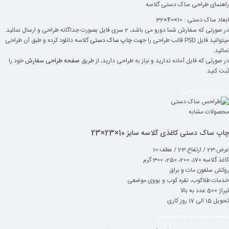
راهنمای طراحی ساک دستی گلاسه
ابعاد ساک دستی : 10×40×32
در صورتی که سفارش شما دورو می باشد، 2 سری فایل بصورت جداگانه طراحی و ارسال نمائید.
میتوانید فایل PSD قالب طراحی را جهت
چاپ ساک دستی
گلاسه دانلود کرده و طبق آن طراحی
نمائید.
در صورتی که فایل آماده ندارید و نیاز به طراحی دارید، از طریق
صفحه طراحی سفارش
خود را
ثبت کنید.
دریافت فایل طراحی
محصولات مشابه
چاپ ساک دستی کاغذی گلاسه سایز 10×23×23
عرض:23 / ارتفاع:23 / عطف:10
کاغذ گلاسه 170، 200، 250، 300 گرم
روکش سلفون مات و براق
خدمات طلاکوب، نقره کوب و یووی موضعی
تیراژ 500 عدد به بالا
تحویل 15 الی 17 روز کاری
مشاهده قیمت و ثبت سفارش