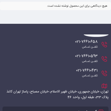
هیچ دیدگاهی برای این محصول نوشته نشده است.
021-76610658
تلفـن تمـاس
021-76610593
تلفـن تمـاس
021-76610431
تلفـن تمـاس
تهران، خیابان جمهوری، خیابان ظهیر الاسلام، خیابان مصباح، پاساژ تهران کاغذ
پلاک 33، طبقه اول، واحد 46