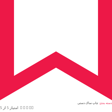
دسته بندی:
چاپ ساک دستی





امتیاز 5 از 5