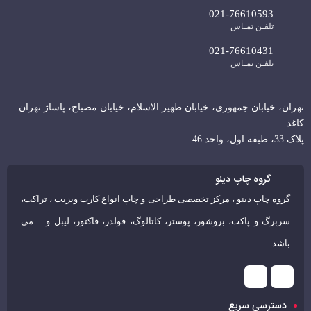
021-76610593
آن طراحی نمائید.
تلفـن تمـاس
در صورتی که فایل آماده ندارید و نیاز به طراحی دارید، از طریق
صفحه طراحی
021-76610431
سفارش
خود را ثبت کنید.
تلفـن تمـاس
دریافت فایل طراحی
تهران، خیابان جمهوری، خیابان ظهیر الاسلام، خیابان مصباح، پاساژ تهران
محصولات مشابه
کاغذ
پلاک 33، طبقه اول، واحد 46
چاپ ساک دستی کاغذی کرافت سایز 24x38x9.5
گروه چاپ دینو
گروه چاپ دینو ، مرکز تخصصی طراحی و چاپ انواع کارت ویزیت ، تراکت،
عرض:24 / ارتفاع:38 / عطف:9.5
سربرگ و پاکت، بروشور، پوستر، کاتالوگ، فولدر، فاکتور، لیبل و… می
کاغذ کرافت 130، 170 و 200 گرم
باشد...
خدمات طلاکوب، نقره کوب و …
تیراژ 250 عدد به بالا
دسترسی سریع
تحویل 15 الی 17 روز کاری