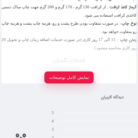
گرماژ کاغذ کرافت :
از کرافت 130 گرم ، 170 گرم و 200 گرم جهت
چاپ ساک دستی
کاغذی کرافت استفاده می شود.
نوع چاپ:
در صورت متفاوت بودن طرح پشت و رو، هزینه چاپ پشت و هزینه چاپ
رو متفاوت خواهد بود .
زمان چاپ :
15 الی 17 روز کاری (در صورت خدمات اضافه زمان چاپ و تحویل 20
روز کاری محاسبه میشود )
خدمات تکمیلی
نمایش کامل توضیحات
برجسته سازی:
امکان برجسته سازی لوگو و مشخصات مد نظر بر روی ساک دستی
امکان پذیر می باشد. برای انجام این کار کلیشه سازی شده و از پشت طرح ضرب
دیدگاه کاربران
می شود تا طرح مد نظر برجسته شود.
چاپ داخل ساک دستی:
امکان چاپ تک رنگ و یا تمام رنگی داخل ساک دستی
5
بصورت ساده و یا طرح دار وجود دارد.
4
چاپ رنگ طلایی و نقره ای:
امکان چاپ با رنگ طلایی و نقره ای نیز در چاپ تک
3
0.0
رنگ، دورنگ و 5 رنگ وجود دارد.
2