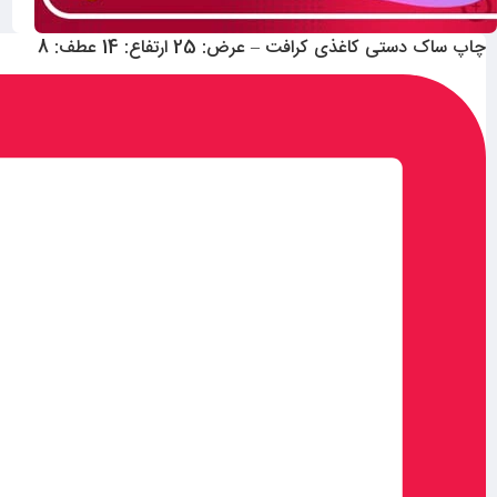
چاپ ساک دستی کاغذی کرافت – عرض: 25 ارتفاع: 14 عطف: 8