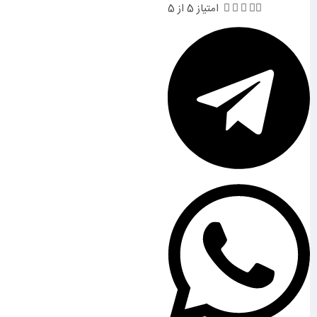





امتیاز 5 از 5