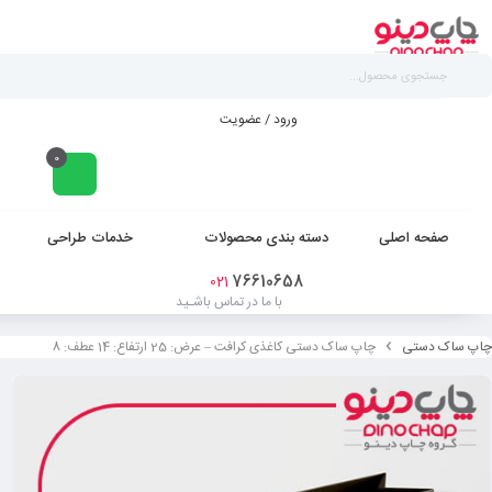
ورود / عضویت
0
صفحه اصلی
دسته بندی محصولات
خدمات طراحی
76610658
021
با ما در تماس باشـید
چاپ ساک دستی
چاپ ساک دستی کاغذی کرافت – عرض: 25 ارتفاع: 14 عطف: 8