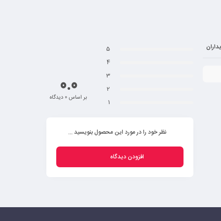
ط مکانیسم طبیعت تجزیه می‌شود و به عبارتی، زمان کمتری در طبیعت
داران
5
4
سیاری از جوامع تبدیل شده است. یکی از دلایل افزایش این سموم،
3
بنابراین برای کمک به محیط زیست باید شاپینگ بگ کاغذی کرافت را
0.0
2
بر اساس 0 دیدگاه
1
ن، تولیدکنندگان بسیاری در کشورهای مختلف، میزبان استفاده از
 می‌شود. مهمترین دلیلی که شما چه به عنوان تولیدکننده و چه
نظر خود را در مورد این محصول بنویسید ...
افزودن دیدگاه
 با توجه به رنگ قهوه‌ای آن ظاهر طبیعی به آن می‌دهید. چاپ حروف
ن انرژی می‌شود. اما چگونه؟ این ساک‌ها از مواد موجود در طبیعت
یافتی ساخته شده و راه حلی عالی برای صرفه‌جویی در میزان منابع