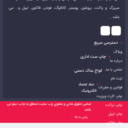
سربرگ و پاکت، بروشور، پوستر، کاتالوگ، فولدر، فاکتور، لیبل و… می
روکش سلفون مات و براق
باشد...
خدمات طلاکوب، نقره کوب و یووی موضعی
تیراژ 500 عدد به بالا
دسترسی سریع
تحویل 15 الی 17 روز کاری
وبلاگ
مشاهده قیمت و ثبت سفارش
چاپ ست اداری
درباره ما
تماس با ما
انواع ساک دستی
ثبت نام
نماد اعتماد
قوانین و مقررات
الکترونیک
چاپ کارت ویزیت
تمامی حقوق مادی و معنوی وب سایت متعلق به چاپ دینو می
چاپ تراکت
باشد.
چاپ لیبل
رفتن به بالا
چاپ فاکتور