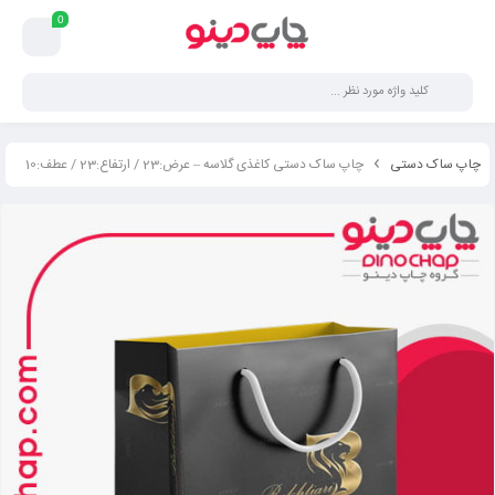
0
چاپ ساک دستی
چاپ ساک دستی کاغذی گلاسه – عرض:23 / ارتفاع:23 / عطف:10