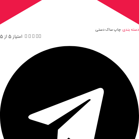
دسته بندی:
چاپ ساک دستی





امتیاز 5 از 5