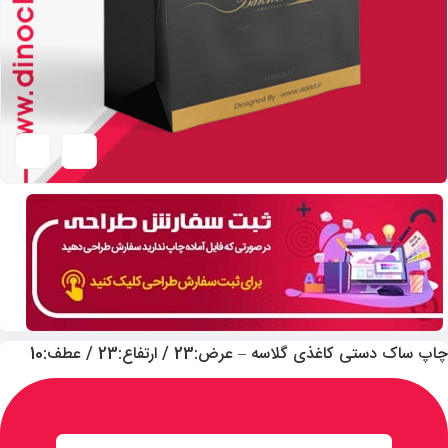
چاپ ساک دستی کاغذی گلاسه – عرض:23 / ارتفاع:23 / عطف:10