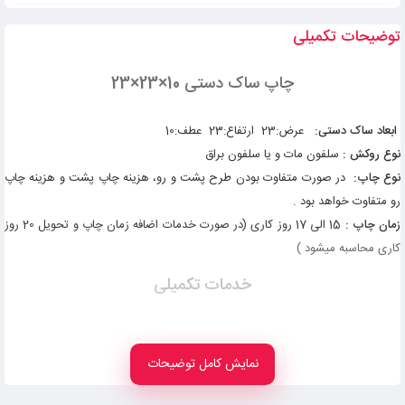
توضیحات تکمیلی
چاپ ساک دستی 10×23×23
ابعاد ساک دستی:
عرض:23 ارتفاع:23 عطف:10
نوع روکش :
سلفون مات و یا سلفون براق
نوع چاپ:
در صورت متفاوت بودن طرح پشت و رو، هزینه چاپ پشت و هزینه چاپ
رو متفاوت خواهد بود .
زمان چاپ :
15 الی 17 روز کاری (در صورت خدمات اضافه زمان چاپ و تحویل 20 روز
کاری محاسبه میشود )
خدمات تکمیلی
برجسته سازی:
امکان برجسته سازی لوگو و مشخصات مد نظر بر روی ساک دستی
نمایش کامل توضیحات
امکان پذیر می باشد. برای انجام این کار کلیشه سازی شده و از پشت طرح ضرب می
شود تا طرح مد نظر برجسته شود.