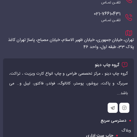
تلفـن تمـاس
021-76610431
تلفـن تمـاس
تهران، خیابان جمهوری، خیابان ظهیر الاسلام، خیابان مصباح، پاساژ تهران کاغذ
پلاک 33، طبقه اول، واحد 46
گروه چاپ دینو
گروه چاپ دینو ، مرکز تخصصی طراحی و چاپ انواع کارت ویزیت ، تراکت،
سربرگ و پاکت، بروشور، پوستر، کاتالوگ، فولدر، فاکتور، لیبل و… می
باشد...
دسترسی سریع
وبلاگ
چاپ ست اداری