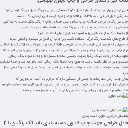
نکات کلی راهنمای طراحی و چاپ نایلون تبلیغاتی:
فایل ارسالی برای چاپ تکرنگ باید فایل تکرنگ مشکی و چاپ دورنگ فایل دورنگ ارسال شود.
مد رنگی فایل طراحی باید CMYK و ۸bit بوده و باید فرمت فایل ارسالی JPG باشد.
چاپ هر رنگ در مراحل جداگانه چاپ میشود پس حتما در چاپ 2 رنگ، رنگها نسبت به هم کمی
جابجایی دارند. حتما در طرح 2 رنگ بین رنگ ها باید فاصله مناسب رعایت شود.
از خطوط نازک و فونت های ریز و فشرده به هیچ عنوان استفاده نکنید.
از طرح های یکدست رنگ بزرگ استفاده نکنید زیرا چاپ آن کامل پر نمیشود و کچلی میزند.
در صورتی که توسط کرل طراحی کرده اید خروجی PDF گرفته و در فتوشاپ به JPG تبدیل نمائید.
نوع چاپ:
چاپ نایلون تبلیعاتی بصورت سیلک می باشد و نمی توان کل نایلون را چاپ انجام داد
تعهد رنگ:
در چاپ سیلک رنگها بصورت چشمی ساخته میشود با توجه به نمونه رنگ ارسالی
مشتری ولی در نظر داشته باشید به هیچ وجه دقیقا رنگ ارسالی شما نخواهد شد و حتما مقداری
تفاوت وجود خواهد داشت. شما میتوانید همراه فایل اصلی چاپ یک فایل نمونه رنگ هم ارسال
کنید.
زمان چاپ:
زمان سفارشات به جنس آن بستگی دارد که در فرم بالا آمده. در صورتی که
سفارش قبل از ساعت 12 ثبت شود از همان روز و در غیر اینصورت از روز کاری بعد محاسبه خواهد
شد. زمانهای اعلامی زمان چاپ بوده و تحویل یا ارسال آن صبح روز بعد می باشد.
ثبت سفارش طراحی
راهنمای طراحی نایلون دسته بندی
فایل طراحی جهت چاپ نایلون دسته بندی باید تک رنگ و یا 2