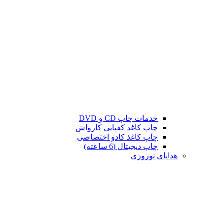
خدمات چاپ CD و DVD
چاپ کاغذ کفپایی کارواش
چاپ کاغذ کادو اختصاصی
چاپ دیجیتال (6 ساعته)
هدایای نوروزی