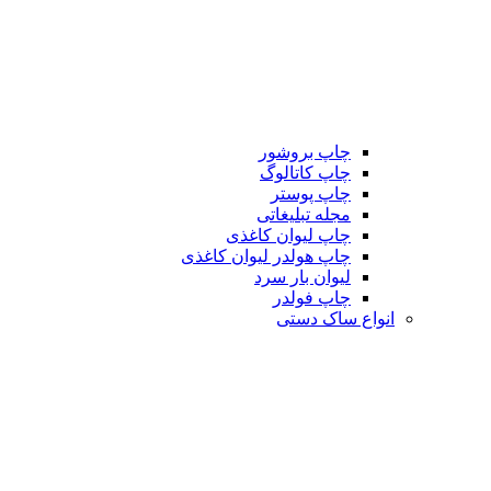
چاپ بروشور
چاپ کاتالوگ
چاپ پوستر
مجله تبلیغاتی
چاپ لیوان کاغذی
چاپ هولدر لیوان کاغذی
لیوان بار سرد
چاپ فولدر
انواع ساک دستی