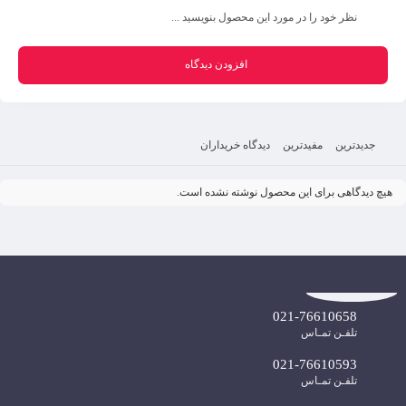
نظر خود را در مورد این محصول بنویسید ...
افزودن دیدگاه
جدیدترین
مفیدترین
دیدگاه خریداران
هیچ دیدگاهی برای این محصول نوشته نشده است.
021-76610658
تلفـن تمـاس
021-76610593
تلفـن تمـاس