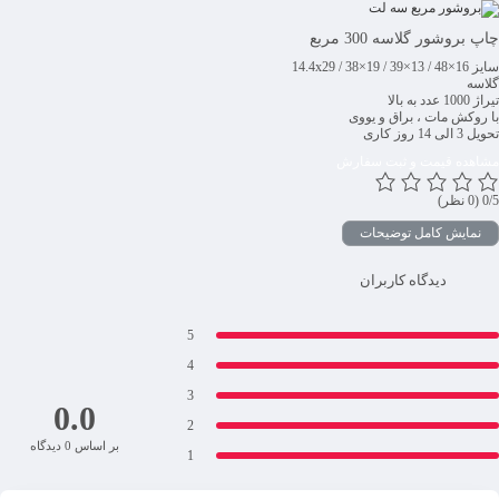
چاپ بروشور گلاسه 300 مربع
سایز 14.4x29 / 38×19 / 39×13 / 48×16
گلاسه
تیراژ 1000 عدد به بالا
با روکش مات ، براق و یووی
تحویل 3 الی 14 روز کاری
مشاهده قیمت و ثبت سفارش
‫0/5
‫(0 نظر)
نمایش کامل توضیحات
دیدگاه کاربران
5
4
3
0.0
2
بر اساس 0 دیدگاه
1