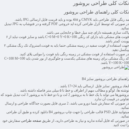
نکات کلی طراحی بروشور
نکات کلی راهنمای طراحی بروشور
مد رنگی فایل طراحی باید CMYK و ۸bit بوده و باید فرمت فایل ارسالی JPG باشد.
در صورتی که توسط کرل طراحی کرده اید خروجی PDF گرفته و در فتوشاپ به JPG تبدیل
نمائید.
پاکت سازی همیشه دارای چند میل خطا و جابجایی می باشد.
فونت های مشکی باید دارای کد رنگی C=0 M=0 Y=0 K=100 باشد و سایز فونت نباید از ۶
پوینت کمتر باشد.
جهت استفاده از فونت سفید در زمینه مشکی حتما باید به فونت،استروک تک رنگ مشکی ۲
پیکسل دهید.
در صورت استفاده از فونت مشکی در زمینه رنگی باید فونت را مولتی پلای کنید.
کد رنگ مشکی برای زمینه های مشکی یکدست و جلوگیری از بور شدن باید C=100 M=100
Y=100 K=100 باشد.
ثبت سفارش طراحی بروشور
راهنمای طراحی بروشور سایز B4
ابعاد بروشور :سایز فایل ارسالی باید 24×17 باشد .
نوشته ها، لوگو و مطالب مهم از اطراف و خط تا ۵ میلی متر فاصله داشته باشد .
بروشورها می تواند با یک خط تا به بروشور 2 لت و با دو خط تا به بروشور 3 لت تبدیل شوند که
تفاوتی در قیمت آن ندارد.
در صورتی که سفارش شما دورو می باشد، 2 سری فایل بصورت جداگانه طراحی و ارسال
نمائید.
میتوانید فایل PSD قالب طراحی را جهت چاپ بروشور B4 دانلود کرده و طبق آن طراحی
نمائید.
در صورتی که فایل آماده ندارید و نیاز به طراحی دارید، از طریق
صفحه طراحی
سفارش خود
را ثبت کنید.