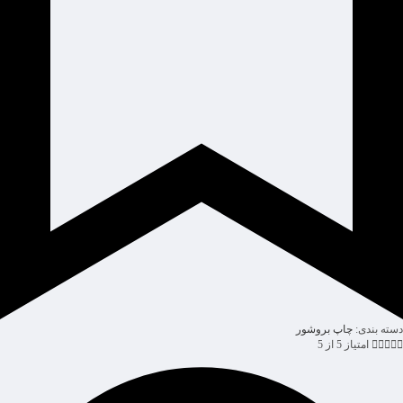
دسته بندی:
چاپ بروشور





امتیاز 5 از 5