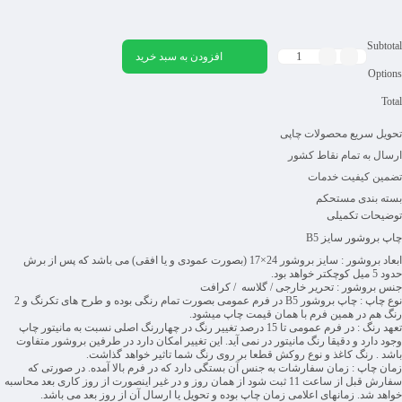
Subtotal
افزودن به سبد خرید
Options
Total
تحویل سریع محصولات چاپی
ارسال به تمام نقاط کشور
تضمین کیفیت خدمات
بسته بندی مستحکم
توضیحات تکمیلی
چاپ بروشور سایز B5
ابعاد بروشور :
سایز بروشور 24×17 (بصورت عمودی و یا افقی) می باشد که پس از برش
حدود 5 میل کوچکتر خواهد بود.
جنس بروشور :
تحریر خارجی / گلاسه / کرافت
نوع چاپ :
چاپ بروشور B5 در فرم عمومی بصورت تمام رنگی بوده و طرح های تکرنگ و 2
رنگ هم در همین فرم با همان قیمت چاپ میشود.
تعهد رنگ :
در فرم عمومی تا 15 درصد تغییر رنگ در چهاررنگ اصلی نسبت به مانیتور چاپ
وجود دارد و دقیقا رنگ مانیتور در نمی آید. این تغییر امکان دارد در طرفین بروشور متفاوت
باشد . رنگ کاغذ و نوع روکش قطعا بر روی رنگ شما تاثیر خواهد گذاشت.
زمان چاپ :
زمان سفارشات به جنس آن بستگی دارد که در فرم بالا آمده. در صورتی که
سفارش قبل از ساعت 11 ثبت شود از همان روز و در غیر اینصورت از روز کاری بعد محاسبه
خواهد شد. زمانهای اعلامی زمان چاپ بوده و تحویل یا ارسال آن از روز بعد می باشد.