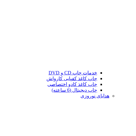
خدمات چاپ CD و DVD
چاپ کاغذ کفپایی کارواش
چاپ کاغذ کادو اختصاصی
چاپ دیجیتال (6 ساعته)
هدایای نوروزی