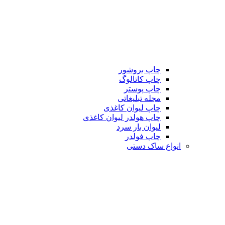
چاپ بروشور
چاپ کاتالوگ
چاپ پوستر
مجله تبلیغاتی
چاپ لیوان کاغذی
چاپ هولدر لیوان کاغذی
لیوان بار سرد
چاپ فولدر
انواع ساک دستی