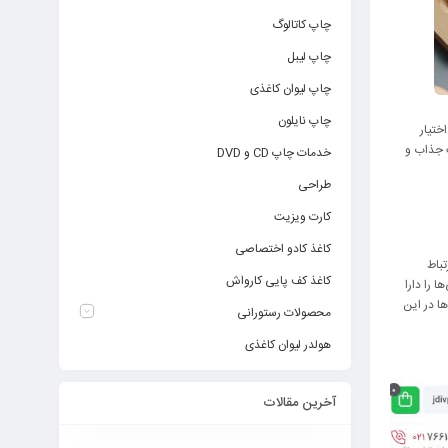
چاپ کاتالوگ
چاپ لیبل
چاپ لیوان کاغذی
چاپ نایلون
ختیار
ت جذاب و
خدمات چاپ CD و DVD
طراحی
کارت ویزیت
کاغذ کادو اختصاصی
تباط
کاغذ کف پایی کارواش
 را دارا
ها در این
محصولات رستورانی
هولدر لیوان کاغذی
آخرین مقالات