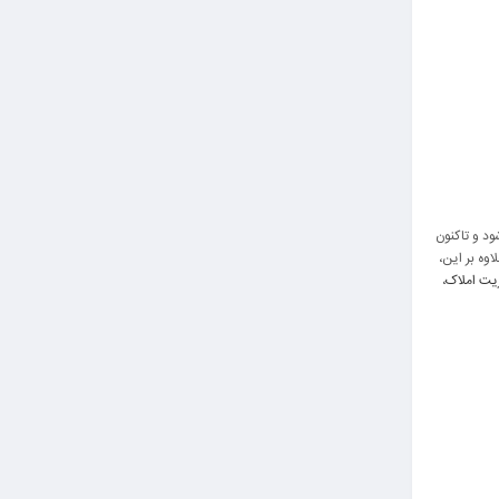
د و تاکنون
وه بر این،
یت املاک
،