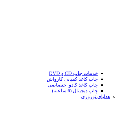
خدمات چاپ CD و DVD
چاپ کاغذ کفپایی کارواش
چاپ کاغذ کادو اختصاصی
چاپ دیجیتال (6 ساعته)
هدایای نوروزی