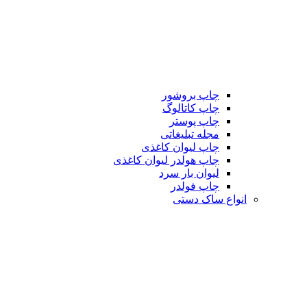
چاپ بروشور
چاپ کاتالوگ
چاپ پوستر
مجله تبلیغاتی
چاپ لیوان کاغذی
چاپ هولدر لیوان کاغذی
لیوان بار سرد
چاپ فولدر
انواع ساک دستی