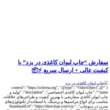
سفارش “چاپ لیوان کاغذی در یزد” با
کیفیت عالی + ارسال سریع ⚡️📦
{ "@context": "https://schema.org", "@type": "VideoObject",
"name": "چاپ لیوان کاغذی اختصاصی", "description": "تولید و
چاپ لیوان کاغذی سفارشی با بهترین کیفیت و طراحی‌های خلاقانه،
مناسب برای انواع مراسم‌ها و برندینگ، با استفاده از تکنولوژی‌های
مدرن در دینوچاپ", "thumbnailUrl": "https://dinochap.com/wp-