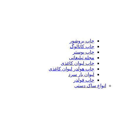
چاپ بروشور
چاپ کاتالوگ
چاپ پوستر
مجله تبلیغاتی
چاپ لیوان کاغذی
چاپ هولدر لیوان کاغذی
لیوان بار سرد
چاپ فولدر
انواع ساک دستی