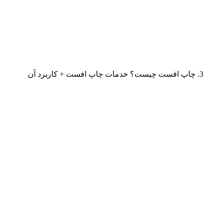
چاپ افست چیست؟ خدمات چاپ افست + کاربرد آن