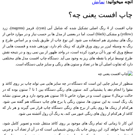
آنچه میخوانید:
نمایش
چاپ افست یعنی چه؟
چاپ افست از 4 رنگ اصلی تشکیل شده که شامل آبی (cyan)، قرمز (magenta)، زرد
(yellow) و مشکی (black) است. اما در بعضی از مدل ها بر حسب نیاز و در موارد خاص از
رنگ های بیشتری هم استفاده می شود. این نوع چاپ از طریق پلیت و بر اساس طرح و
رنگ به وسیله لیزر بر روی ورق فلزی که زینک نام دارد، نوردهی شده و قسمت هایی از
سطح ورق که نور با آن برخورد کرده است، در واحد ظهور از بین نمی رود و در نتیجه نقش
طرح توسط ترام یا نقطه های ریز به وجود می آید. دستگاه چاپ افست مدل های مختلفی
دارد که تفاوت اصلی آن ها در تعداد و ستون های رنگی و سایز چاپی دستگاه است.
منظور از سایز چاپی این است که دستگاه در چه سایز هایی می تواند چاپ بر روی کاغذ و
مقوا را انجام دهد یا پشتیبانی کند. ستون های رنگی دستگاه بین 1 تا 7 ستون بوده که در
حالت نرمال 4 ستون است و در موارد خاص تا 16 ستون هم وجود دارد و هر ستون نشانه
یک رنگ است. به این ستون ها، ستون رنگی یا برج های چاپ دستگاه هم گفته می شود.
هرکدام از زینک ها روی یکی از برج های رنگی دستگاه چاپ قرار می گیرند و هر بار که
کاغذ از هرکدام از رول های رنگی عبور می کند، به رنگ آن رول آغشته می شود.
این کار تا زمانی که تمام رنگ های موجود بر روی کاغذ منتقل شده و تصویر کامل شود،
ادامه پیدا خواهد کرد. این روش چاپ یک روش شیمیایی است که در آن از تضاد آب و چربی