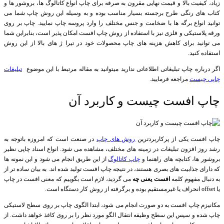
زیاد، کیفیت بالا و قیمت نهایی مقرون به صرفه برای چاپ انواع کاتالوگ ها، بروشور ها و
کتاب های رنگی طرح برجسته بسیار مناسب بوده و به وسیله این روش چاپ شما می
توانید انواع برگه ها با ضخامت و جنس مختلف را وارد پروسه چاپ نمایید. چاپ بر روی
ورقه پلاستیکی و فلزی نیز با استفاده از روش چاپ افست امکان پذیر است، بنابراین شما
می توانید برای کاهش هزینه های چاپ محصولات خود در تیرا ژ های بالا از این روش
استفاده کنید.
اگر درباره چاپ تبلیغاتی اطلاعاتی ندارید میتوانید به مقاله مرتبط با این موضوع
تبلیغات
چاپی چیست
مراجعه فرمایید.
چاپ افست چیست و کاربرد آن
چاپ افست یکی از پرکاربردترین
روش های چاپ
در صنعت است که امروزه باتوجه به
رشد روز افزون تبلیغات در زمینه های مختلف، مشاهده می شود. انواع اسناد چاپی نظیر
بروشور ها، کتابچه های راهنما و
چاپ کاتالوگ
از این طریق انجام می شود و این نمونه ها
که دارای جذابیت های بصری هستند، در نتیجه چاپ افست تولید شده اند. به بیان ساده تر از
به دنبال مفهوم کلمه
افست یعنی چه
می گردید، لازم است بگوییم که معنی افست در چاپ
یا offset انحراف یا غیرمستقیم بوده و برگرفته از روش کار دستگاه است.
مکانیزم چاپ افست به دو صورت انجام می شود، ابتدا الگوی چاپ بر روی سطح لاستیکی
چاپ شده و سپس این سطح وظیفه انتقال الگو مورد نظر را بر روی کاغذ خواهد داشت. از