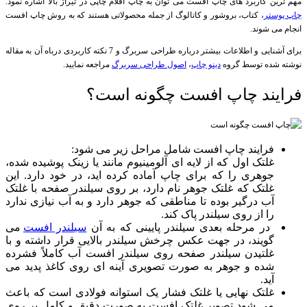
مهم ترین کاربرد های چاپ افست می توان به چاپ اقلام چاپی در تیراژ بالا اشاره نمود.
چاپ پوستر
، کتاب، بروشور و کاتالوگ از جمله محصولاتی هستند که به روش چاپ افست
انجام می شوند.
برای آشنایی و اطلاعات بیشتر درباره طراحی سربرگ و 7 نکته کاربردی درباه آن به مقاله
نوشته شده توسط گروه
دینو چاپ
،
اصول طراحی سربرگ
مراجعه نمایید.
فرایند چاپ افست چگونه است؟
فرایند چاپ افست شامل مراحل زیر می شود:
غلتک اول که از لایه ای آلومینیوم مانند یا زینک پوشیده شده،
جوهری را که برای چاپ آماده کرده اید، در خود دارد. این
غلتک که غلتک جوهر نام دارد، بر روی سیلندر صفحه با غلتک
آب درگیر بوده تا مناطقی که جوهر دارد و به آب نیازی ندارد
را از روی سیلندر پاک کند.
در مرحله بعدی سیلندر پایینی که به آن
سیلندر افست
می
گویند، در جهت عکس چرخش سیلندر بالایی قرار داشته و با
غلتیدن سیلندر صفحه روی سیلندر افست آب کاملاً فشرده
شده و جوهر به صورت تصویری آینه ای روی کاغذ پدید می
آید.
غلتک نهایی یا غلتک فشار یک استوانه فولادی است که باعث
می شود تصویر غلتک افست به صورت دقیق و کامل بر روی