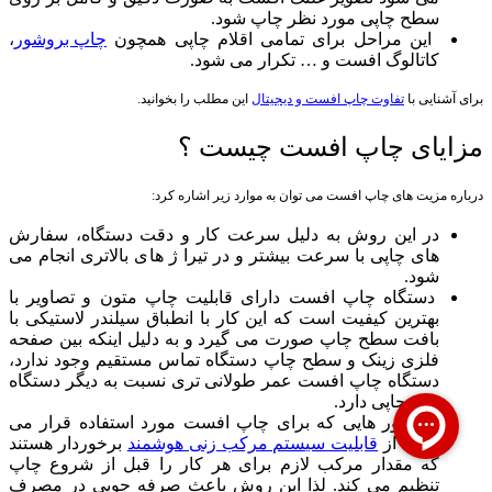
سطح چاپی مورد نظر چاپ شود.
این مراحل برای تمامی اقلام چاپی همچون
چاپ بروشور
،
کاتالوگ افست و … تکرار می شود.
برای آشنایی با
تفاوت
چاپ افست و دیجیتال
این مطلب را بخوانید.
مزایای چاپ افست چیست ؟
درباره مزیت های چاپ افست می توان به موارد زیر اشاره کرد:
در این روش به دلیل سرعت کار و دقت دستگاه، سفارش
های چاپی با سرعت بیشتر و در تیرا ژ های بالاتری انجام می
شود.
دستگاه چاپ افست دارای قابلیت چاپ متون و تصاویر با
بهترین کیفیت است که این کار با انطباق سیلندر لاستیکی با
بافت سطح چاپ صورت می گیرد و به دلیل اینکه بین صفحه
فلزی زینک و سطح چاپ دستگاه تماس مستقیم وجود ندارد،
دستگاه چاپ افست عمر طولانی تری نسبت به دیگر دستگاه
های چاپی دارد.
سنسور هایی که برای چاپ افست مورد استفاده قرار می
گیرند از
قابلیت سیستم مرکب زنی هوشمند
برخوردار هستند
که مقدار مرکب لازم برای هر کار را قبل از شروع چاپ
تنظیم می کند. لذا این روش باعث صرفه جویی در مصرف