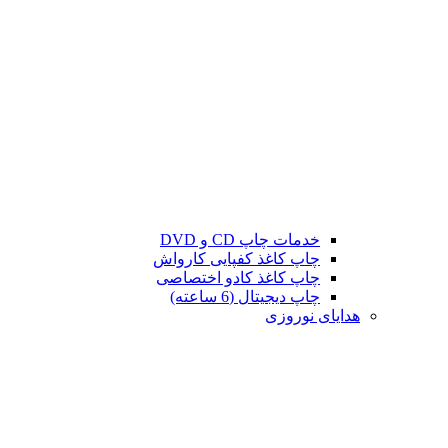
خدمات چاپ CD و DVD
چاپ کاغذ کفپایی کارواش
چاپ کاغذ کادو اختصاصی
چاپ دیجیتال (6 ساعته)
هدایای نوروزی