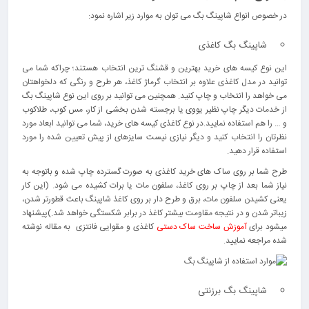
در خصوص انواع شاپینگ بگ می توان به موارد زیر اشاره نمود:
شاپینگ بگ کاغذی
این نوع کیسه های خرید بهترین و قشنگ ترین انتخاب هستند؛ چراکه شما می
توانید در مدل کاغذی علاوه بر انتخاب گرماژ کاغذ، هر طرح و رنگی که دلخواهتان
می خواهد را انتخاب و چاپ کنید. همچنین می توانید بر روی این نوع شاپینگ بگ
از خدمات دیگر چاپ نظیر یووی یا برجسته شدن بخشی از کار، مس کوب، طلاکوب
و … را هم استفاده نمایید.در نوع کاغذی کیسه های خرید، شما می توانید ابعاد مورد
نظرتان را انتخاب کنید و دیگر نیازی نیست سایزهای از پیش تعیین شده را مورد
استفاده قرار دهید.
طرح شما بر روی ساک های خرید کاغذی به صورت گسترده چاپ شده و باتوجه به
نیاز شما بعد از چاپ بر روی کاغذ، سلفون مات یا برات کشیده می شود. (این کار
یعنی کشیدن سلفون مات، برق و طرح دار بر روی کاغذ شاپینگ باعث قطورتر شدن،
زیباتر شدن و در نتیجه مقاومت بیشتر کاغذ در برابر شکستگی خواهد شد.)پیشنهاد
میشود برای
آموزش ساخت ساک دستی
کاغذی و مقوایی فانتزی به مقاله نوشته
شده مراجعه نمایید.
شاپینگ بگ برزنتی