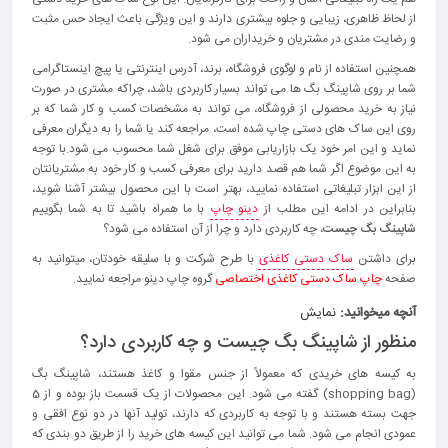
از لحاظ ظاهری، زیبایی و جلوه بیشتری دارند و این ویژگی باعث ایجاد حس مثبت
و رضایت مندی در مشتریان و خریداران می شود.
همچنین استفاده از نام و لوگوی فروشگاه، برند، آدرس اینترنتی یا پیچ اینستاگرامی
شما بر روی شاپینگ بگ ها می تواند بسیار کاربردی باشد، چراکه مشتری در صورت
نیاز به خرید محصولی از فروشگاه، می تواند به مشخصات کسب و کار شما که بر
روی این ساک های دستی چاپ شده است، مراجعه کند یا شما را به دیگران معرفی
نماید و این امر خود یک بازاریابی موفق برای شغل شما محسوب می شود.با توجه
به این موضوع اگر شما هم قصد دارید برای معرفی کسب و کار خود به مشتریانتان
از این ابزار تبلیغاتی استفاده نمایید، بهتر است با این محصول بیشتر آشنا شوید،
بنابراین در ادامه این مطلب از
دینو چاپ
با ما همراه باشید تا به شما بگوییم
شاپینگ بگ چیست
، چه کاربردی دارد و چرا از آن استفاده می شود؟
برای داشتن
ساک دستی کاغذی
با طرح شرکت و با سلیقه خودتان، میتوانید به
صفحه
چاپ ساک دستی کاغذی اختصاصی
گروه چاپ دینو مراجعه نمایید.
آنچه میخوانید:
نمایش
منظور از شاپینگ بگ چیست و چه کاربردی دارد؟
به کیسه های خریدی که معمولاً از جنس مقوا و کاغذ هستند، شاپینگ بگ
(shopping bag) گفته می شود. این محصولات از یک قسمت باز بوده و از 5
جهت بسته هستند و با توجه به کاربردی که دارند، تولید آنها در دو نوع افقی و
عمودی انجام می شود. شما می توانید این کیسه های خرید را از طریق دو بندی که