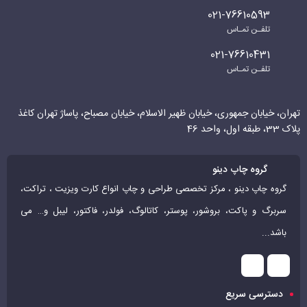
021-76610593
تلفـن تمـاس
021-76610431
تلفـن تمـاس
تهران، خیابان جمهوری، خیابان ظهیر الاسلام، خیابان مصباح، پاساژ تهران کاغذ
پلاک 33، طبقه اول، واحد 46
گروه چاپ دینو
گروه چاپ دینو ، مرکز تخصصی طراحی و چاپ انواع کارت ویزیت ، تراکت،
سربرگ و پاکت، بروشور، پوستر، کاتالوگ، فولدر، فاکتور، لیبل و… می
باشد...
دسترسی سریع