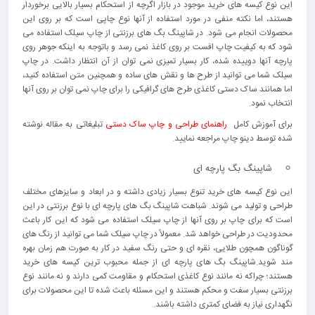
این نوع کیسه های خرید موجود در بازار اگرچه از استحکام بسیار بالایی برخوردار
هستند، اما نکته منفی در مورد استفاده از آنها نوع چاپی است که بر روی این
محصولات انجام می شود. در شاپینگ بگ های برزنتی از چاپ سیلک استفاده می
شود که به کیفیت چاپ افست بر روی کاغذ نمی رسد و باتوجه به اینکه جوهر روی
پارچه آنها دوییده شده، کار بسیار تمیزی نمی توان از آن انتظار داشت. در چاپ
سیلک شما می توانید از طرح ها و نقش های ساده و همچنین متن استفاده کنید،
اما همانند ساک دستی کاغذی طرح های گرافیکی را برای چاپ نمی توان بر روی آنها
انتخاب نمود.
برای آموزش کامل
راهنمای طراحی و چاپ ساک دستی
تبلیغاتی به مقاله نوشته
شده توسط دینو چاپ مراجعه نمایید.
شاپینگ بگ پارچه ای
این نوع کیسه های خرید تنوع بسیار زیادی داشته و در ابعاد و سایزهای مختلف
طراحی و تولید می شوند. شباهت شاپینگ بگ های پارچه ای با نوع برزنتی در این
است که برای چاپ بر روی آنها از چاپ سیلک استفاده می شود که این کار باعث
محدودیت در طراحی خواهد شد. معمولاً در چاپ سیلک شما می توانید از رنگ های
گوناگون همچون طلایی، نقره ای و حتی رنگ سفید در کار به صورت هم زمان بهره
مند شوید.شاپینگ بگ های پارچه ای از جمله محبوب ترین کیسه های خرید
هستند؛ چراکه نه مانند نوع کاغذی استحکام و مقاومت کمی دارند و نه مانند نوع
برزنتی بسیار سفت و محکم هستند و این مسئله باعث شده تا این محصولات برای
نگهداری نیاز به فضای کمتری داشته باشند.