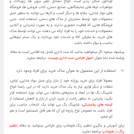
گوناگون امکان پذیر است. انواع مشاغل نظیر مزون ها، زیورآلات و
جواهرات، غرفه های نمایشگاهی، صنایع دستی، کتاب فروشی ها، فروشگاه
های مواد غذایی، مغازه ها و دیگر کسب و کارها می توانند به منظور حمل
محصولات خود توسط مشتریان از ساک های دستی استفاده کنند. حتی
فروشگاه هایی که فعالیت حضوری ندارند و به صورت اینترنتی و آنلاین
محصولات و خدمات خود را به افراد ارائه می دهند، می توانند توسط ساک
های خرید، به معرفی کالا و خدمات خود بپردازند و یک بستر تبلیغاتی
مناسب و مؤثر داشته باشند.
پیشنهاد میشود اگر میخواهید بدانید که ست اداری شامل چه اقلامی است به مقاله
نوشته شده مابا عنوان
اصول طراحی ست اداری چیست
مراجعه نمایید.
استفاده از این محصول به عنوان ساک خرید برای افراد وجود دارد.
معمولاً افراد برای خرید روزانه خود از بازار برای حمل مواد غذایی، لباس،
تنقلات و دیگر لوازم، نیاز به یک ساک خرید دارند که در این راستا انواع
شاپینگ بگ ها در ابعاد و سایزهای مختلف می تواند مورد استفاده قرار
بگیرد؛ بنابراین به منظور راحت تر خرید کردن از بازار و کاهش استفاده از
کیسه های پلاستیکی
، شاپینگ بگ می تواند یک انتخاب مناسب برای
افراد باشد، به خصوص نوع پارچه ای آن که هم قابل شستشو است و هم
کم حجم.
برای آموزش و یاگیری تنظیم رنگ فتوشاپ برای طراحی میتوانید به مقاله
تنظیم
رنگ در فتوشاپ
مراجعه نمایید.