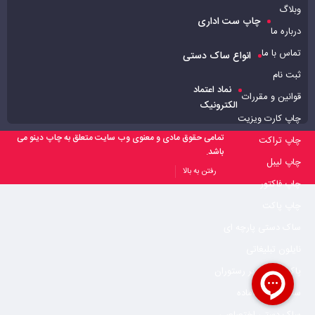
وبلاگ
چاپ ست اداری
درباره ما
تماس با ما
انواع ساک دستی
ثبت نام
نماد اعتماد
قوانین و مقررات
الکترونیک
چاپ کارت ویزیت
تمامی حقوق مادی و معنوی وب سایت متعلق به چاپ دینو می
چاپ تراکت
باشد.
چاپ لیبل
رفتن به بالا
چاپ فاکتور
چاپ پاکت
ساک دستی پارچه ای
نایلون تبلیغاتی
پاکت بیرون بر رستوران
ساک دستی آماده